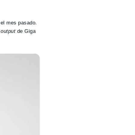
 el mes pasado.
l
output
de Giga