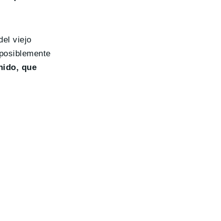
el viejo
 posiblemente
nido, que