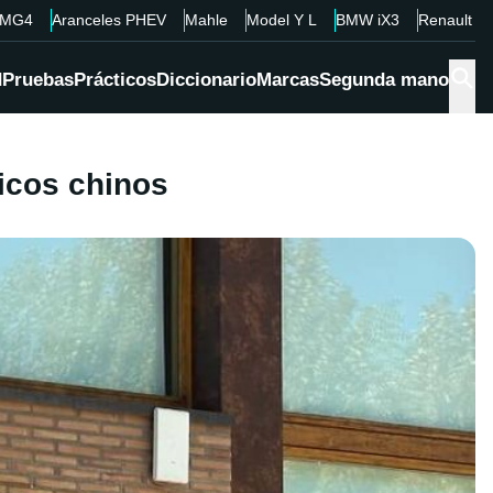
MG4
Aranceles PHEV
Mahle
Model Y L
BMW iX3
Renault 4
d
Pruebas
Prácticos
Diccionario
Marcas
Segunda mano
icos chinos