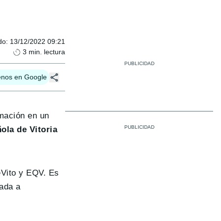
do
:
13/12/2022 09:21
3
min. lectura
enos en Google
mación en un
ola de Vitoria
eVito y EQV. Es
mada a