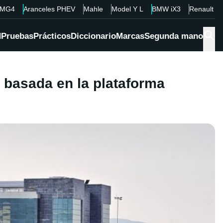
MG4
Aranceles PHEV
Mahle
Model Y L
BMW iX3
Renault 4
d
Pruebas
Prácticos
Diccionario
Marcas
Segunda mano
a basada en la plataforma