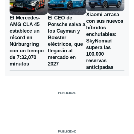
Xiaomi arrasa
El Mercedes-
El CEO de
con sus nuevos
AMG CLA 45
Porsche salva a
híbridos
establece un
los Cayman y
enchufables:
récord en
Boxster
SkyNomad
Nürburgring
eléctricos, que
supera las
con un tiempo
llegarán al
100.000
de 7:32,070
mercado en
reservas
minutos
2027
anticipadas