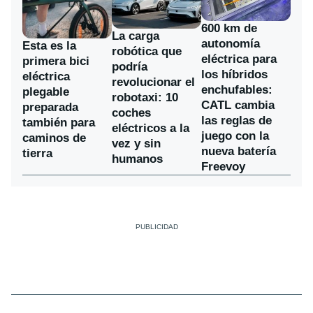
600 km de
La carga
autonomía
Esta es la
robótica que
eléctrica para
primera bici
podría
los híbridos
eléctrica
revolucionar el
enchufables:
plegable
robotaxi: 10
CATL cambia
preparada
coches
las reglas de
también para
eléctricos a la
juego con la
caminos de
vez y sin
nueva batería
tierra
humanos
Freevoy