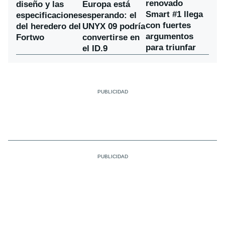
renovado
diseño y las
Europa está
Smart #1 llega
especificaciones
esperando: el
con fuertes
del heredero del
UNYX 09 podría
argumentos
Fortwo
convertirse en
para triunfar
el ID.9