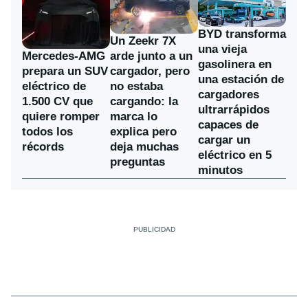
BYD transforma
Un Zeekr 7X
una vieja
Mercedes-AMG
arde junto a un
gasolinera en
prepara un SUV
cargador, pero
una estación de
eléctrico de
no estaba
cargadores
1.500 CV que
cargando: la
ultrarrápidos
quiere romper
marca lo
capaces de
todos los
explica pero
cargar un
récords
deja muchas
eléctrico en 5
preguntas
minutos