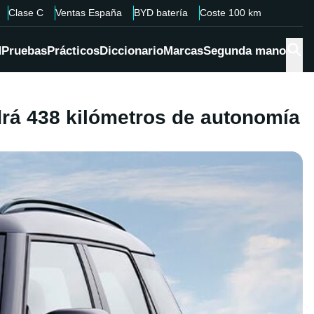
Clase C
Ventas España
BYD batería
Coste 100 km
d
Pruebas
Prácticos
Diccionario
Marcas
Segunda mano
drá 438 kilómetros de autonomía