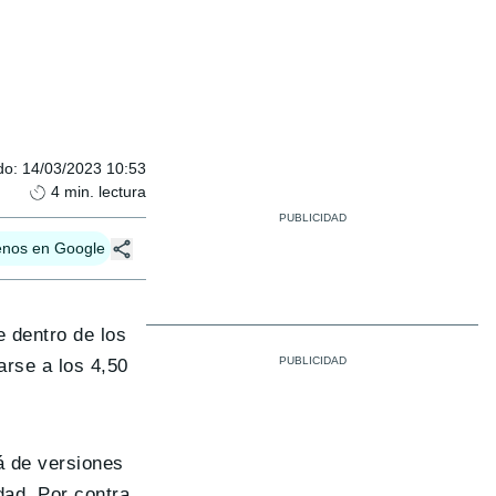
do
:
14/03/2023 10:53
4
min. lectura
enos en Google
 dentro de los
arse a los 4,50
rá de versiones
dad. Por contra,