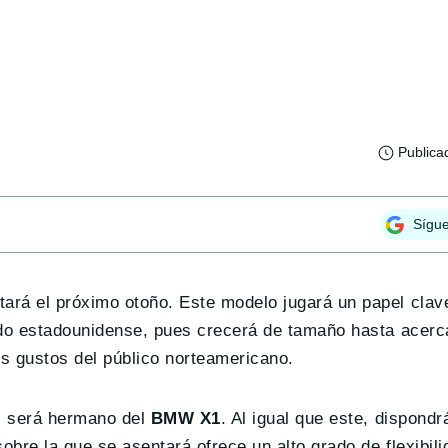
Publica
Sígu
ará el próximo otoño. Este modelo jugará un papel clave
ado estadounidense, pues crecerá de tamaño hasta acerc
os gustos del público norteamericano.
), será hermano del
BMW X1
. Al igual que este, dispond
bre la que se asentará ofrece un alto grado de flexibili