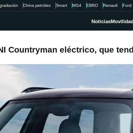
gradación
China petróleo
Smart
MG4
EBRO
Renault
Ford
Noticias
Movilida
NI Countryman eléctrico, que ten