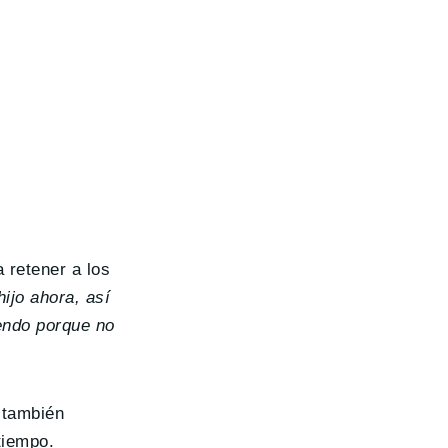
 retener a los
ijo ahora, así
iendo porque no
 también
tiempo.