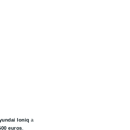
yundai Ioniq
a
500 euros
.