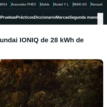
MG4
Aranceles PHEV
Mahle
Model Y L
BMW iX3
Renault 4
d
Pruebas
Prácticos
Diccionario
Marcas
Segunda mano
Hyundai IONIQ de 28 kWh de