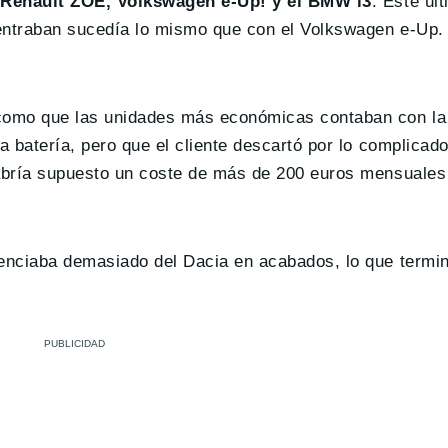
 Renault ZOE, Volkswagen e-Up! y el BMW i3
. Este úl
 entraban sucedía lo mismo que con el Volkswagen e-Up
como que las unidades más económicas contaban con la 
a batería, pero que el cliente descartó por lo complicad
habría supuesto un coste de más de 200 euros mensuales 
renciaba demasiado del Dacia en acabados, lo que termin