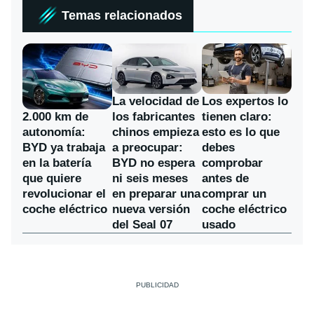
Temas relacionados
La velocidad de
Los expertos lo
los fabricantes
2.000 km de
tienen claro:
chinos empieza
autonomía:
esto es lo que
a preocupar:
BYD ya trabaja
debes
BYD no espera
en la batería
comprobar
ni seis meses
que quiere
antes de
en preparar una
revolucionar el
comprar un
nueva versión
coche eléctrico
coche eléctrico
del Seal 07
usado