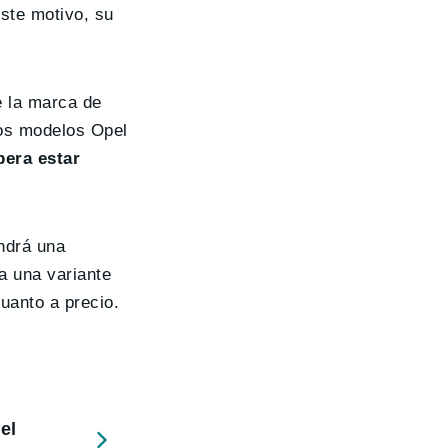
este motivo, su
e la marca de
los modelos Opel
pera estar
ndrá una
a una variante
uanto a precio.
el