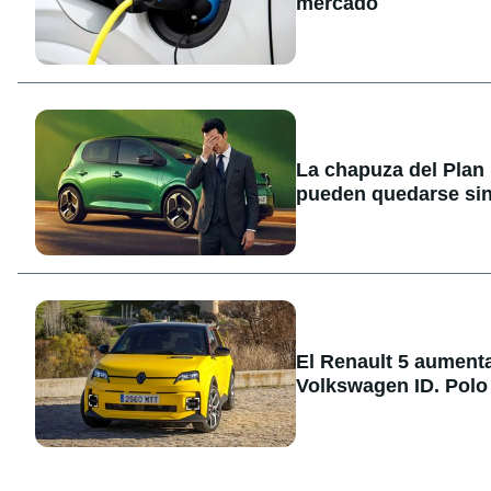
mercado
La chapuza del Plan
pueden quedarse sin
El Renault 5 aument
Volkswagen ID. Polo