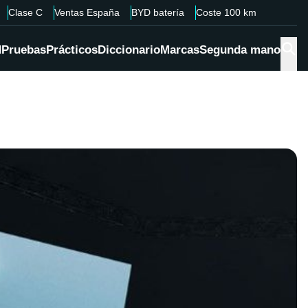
Clase C
Ventas España
BYD batería
Coste 100 km
d
Pruebas
Prácticos
Diccionario
Marcas
Segunda mano