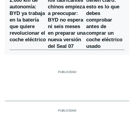
los fabricantes
2.000 km de
tienen claro:
chinos empieza
autonomía:
esto es lo que
a preocupar:
BYD ya trabaja
debes
BYD no espera
en la batería
comprobar
ni seis meses
que quiere
antes de
en preparar una
revolucionar el
comprar un
nueva versión
coche eléctrico
coche eléctrico
del Seal 07
usado