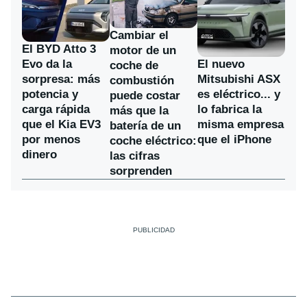
Cambiar el
El BYD Atto 3
motor de un
Evo da la
El nuevo
coche de
sorpresa: más
Mitsubishi ASX
combustión
potencia y
es eléctrico... y
puede costar
carga rápida
lo fabrica la
más que la
que el Kia EV3
misma empresa
batería de un
por menos
que el iPhone
coche eléctrico:
dinero
las cifras
sorprenden