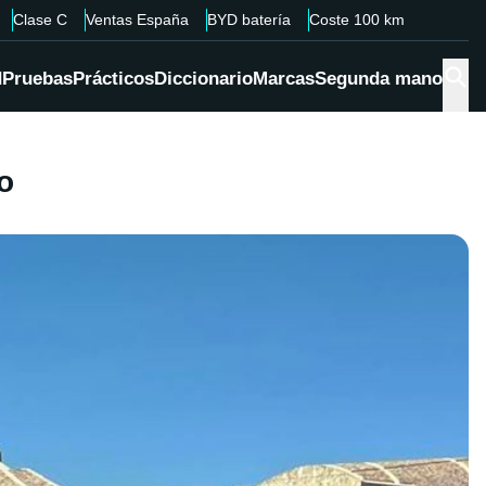
Clase C
Ventas España
BYD batería
Coste 100 km
d
Pruebas
Prácticos
Diccionario
Marcas
Segunda mano
o