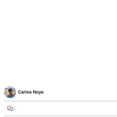
Carlos Noya
...