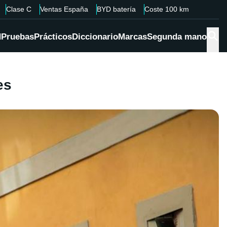
Clase C
Ventas España
BYD batería
Coste 100 km
d
Pruebas
Prácticos
Diccionario
Marcas
Segunda mano
es