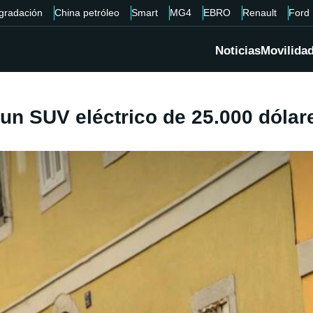
gradación
China petróleo
Smart
MG4
EBRO
Renault
Ford
Noticias
Movilida
un SUV eléctrico de 25.000 dólar