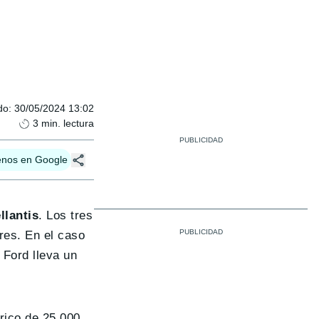
do
:
30/05/2024 13:02
3
min. lectura
enos en Google
llantis
. Los tres
res. En el caso
 Ford lleva un
rico de 25.000