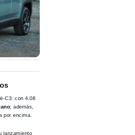
dos
ë-C3: con 4.08
cano
; además,
a por encima.
Su lanzamiento