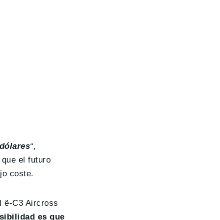
dólares
“
,
que el futuro
jo coste.
l ë-C3 Aircross
sibilidad es que