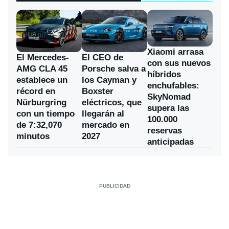
Xiaomi arrasa
El Mercedes-
El CEO de
con sus nuevos
AMG CLA 45
Porsche salva a
híbridos
establece un
los Cayman y
enchufables:
récord en
Boxster
SkyNomad
Nürburgring
eléctricos, que
supera las
con un tiempo
llegarán al
100.000
de 7:32,070
mercado en
reservas
minutos
2027
anticipadas