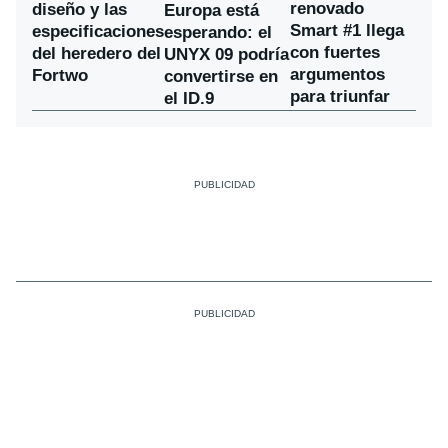
renovado
diseño y las
Europa está
Smart #1 llega
especificaciones
esperando: el
con fuertes
del heredero del
UNYX 09 podría
argumentos
Fortwo
convertirse en
para triunfar
el ID.9