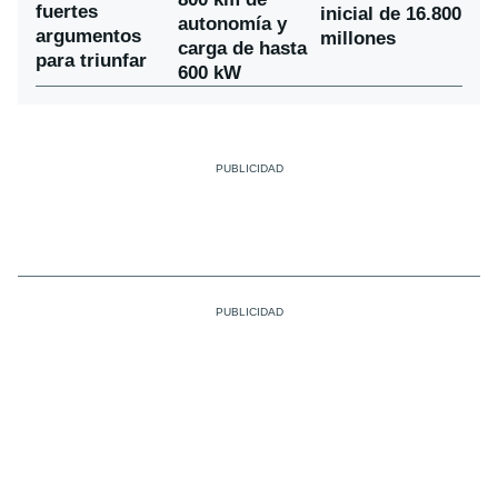
fuertes
inicial de 16.800
autonomía y
argumentos
millones
carga de hasta
para triunfar
600 kW