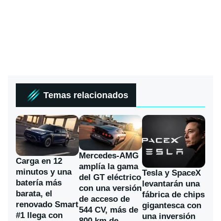
Temas relacionados
Mercedes-AMG
Carga en 12
amplía la gama
minutos y una
Tesla y SpaceX
del GT eléctrico
batería más
levantarán una
con una versión
barata, el
fábrica de chips
de acceso de
renovado Smart
gigantesca con
544 CV, más de
#1 llega con
una inversión
800 km de