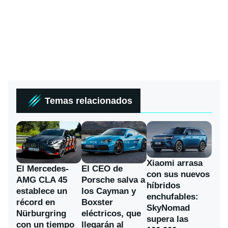
Temas relacionados
Xiaomi arrasa
El Mercedes-
El CEO de
con sus nuevos
AMG CLA 45
Porsche salva a
híbridos
establece un
los Cayman y
enchufables:
récord en
Boxster
SkyNomad
Nürburgring
eléctricos, que
supera las
con un tiempo
llegarán al