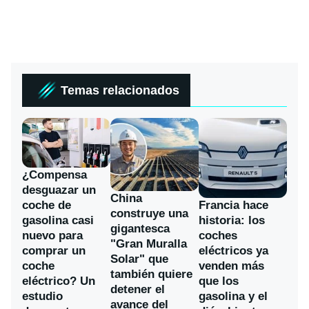
Temas relacionados
¿Compensa
desguazar un
China
coche de
Francia hace
construye una
gasolina casi
historia: los
gigantesca
nuevo para
coches
"Gran Muralla
comprar un
eléctricos ya
Solar" que
coche
venden más
también quiere
eléctrico? Un
que los
detener el
estudio
gasolina y el
avance del