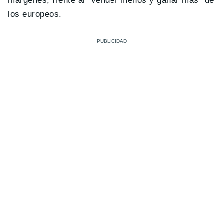
márgenes, frente al “vender menos y ganar más” de
los europeos.