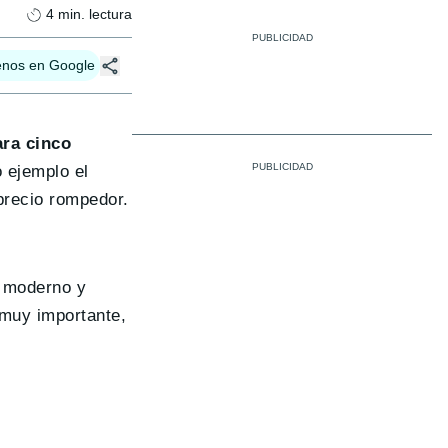
4
min. lectura
enos en Google
ara cinco
 ejemplo el
precio rompedor.
y moderno y
 muy importante,