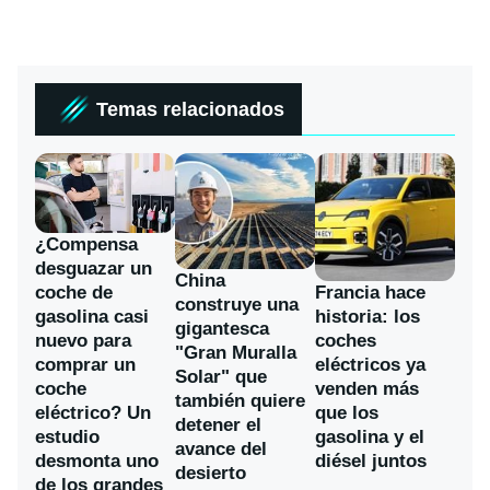
Temas relacionados
¿Compensa
desguazar un
China
coche de
Francia hace
construye una
gasolina casi
historia: los
gigantesca
nuevo para
coches
"Gran Muralla
comprar un
eléctricos ya
Solar" que
coche
venden más
también quiere
eléctrico? Un
que los
detener el
estudio
gasolina y el
avance del
desmonta uno
diésel juntos
desierto
de los grandes