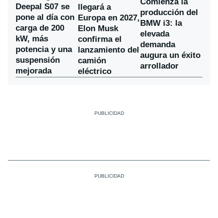
Comienza la
Deepal S07 se
llegará a
producción del
pone al día con
Europa en 2027,
BMW i3: la
carga de 200
Elon Musk
elevada
kW, más
confirma el
demanda
potencia y una
lanzamiento del
augura un éxito
suspensión
camión
arrollador
mejorada
eléctrico