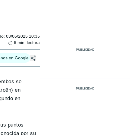
do
:
03/06/2025 10:35
6
min. lectura
enos en Google
 Ambos se
troën) en
egundo en
sus puntos
 conocida por su