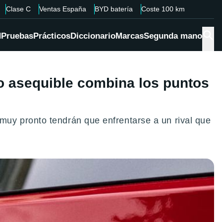
Clase C
Ventas España
BYD batería
Coste 100 km
d
Pruebas
Prácticos
Diccionario
Marcas
Segunda mano
ico asequible combina los puntos
uy pronto tendrán que enfrentarse a un rival que