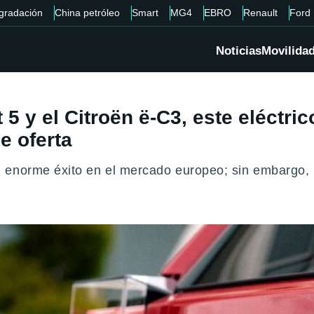
gradación
China petróleo
Smart
MG4
EBRO
Renault
Ford
Noticias
Movilida
t 5 y el Citroën ë-C3, este eléctr
e oferta
 enorme éxito en el mercado europeo; sin embargo, m