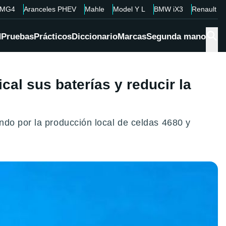
MG4
Aranceles PHEV
Mahle
Model Y L
BMW iX3
Renault 4
d
Pruebas
Prácticos
Diccionario
Marcas
Segunda mano
al sus baterías y reducir la
ndo por la producción local de celdas 4680 y