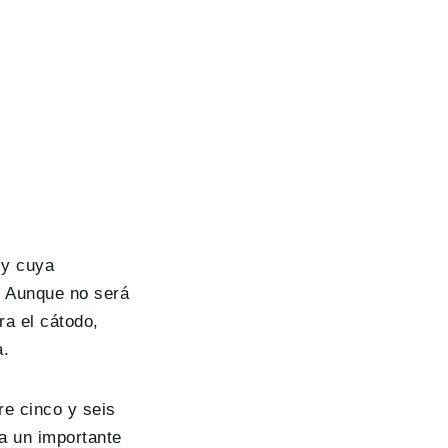
 y cuya
. Aunque no será
ra el cátodo,
a.
re cinco y seis
a un importante