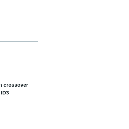
n crossover
 ID3