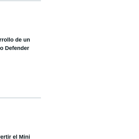
rrollo de un
vo Defender
rtir el Mini