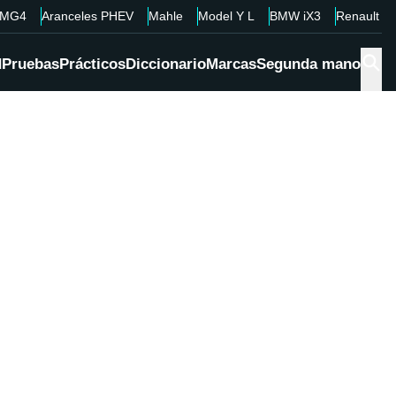
MG4
Aranceles PHEV
Mahle
Model Y L
BMW iX3
Renault 4
d
Pruebas
Prácticos
Diccionario
Marcas
Segunda mano