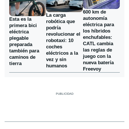
600 km de
La carga
autonomía
Esta es la
robótica que
eléctrica para
primera bici
podría
los híbridos
eléctrica
revolucionar el
enchufables:
plegable
robotaxi: 10
CATL cambia
preparada
coches
las reglas de
también para
eléctricos a la
juego con la
caminos de
vez y sin
nueva batería
tierra
humanos
Freevoy