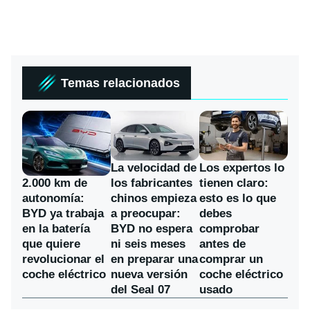
Temas relacionados
La velocidad de
Los expertos lo
los fabricantes
2.000 km de
tienen claro:
chinos empieza
autonomía:
esto es lo que
a preocupar:
BYD ya trabaja
debes
BYD no espera
en la batería
comprobar
ni seis meses
que quiere
antes de
en preparar una
revolucionar el
comprar un
nueva versión
coche eléctrico
coche eléctrico
del Seal 07
usado