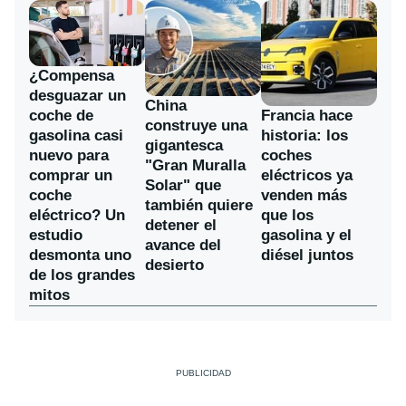
¿Compensa
desguazar un
China
coche de
Francia hace
construye una
gasolina casi
historia: los
gigantesca
nuevo para
coches
"Gran Muralla
comprar un
eléctricos ya
Solar" que
coche
venden más
también quiere
eléctrico? Un
que los
detener el
estudio
gasolina y el
avance del
desmonta uno
diésel juntos
desierto
de los grandes
mitos