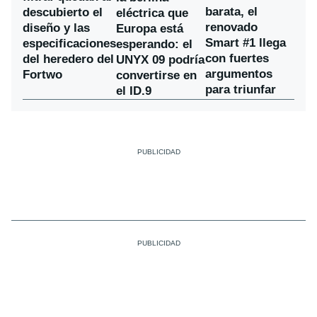
barata, el
descubierto el
eléctrica que
renovado
diseño y las
Europa está
Smart #1 llega
especificaciones
esperando: el
con fuertes
del heredero del
UNYX 09 podría
argumentos
Fortwo
convertirse en
para triunfar
el ID.9