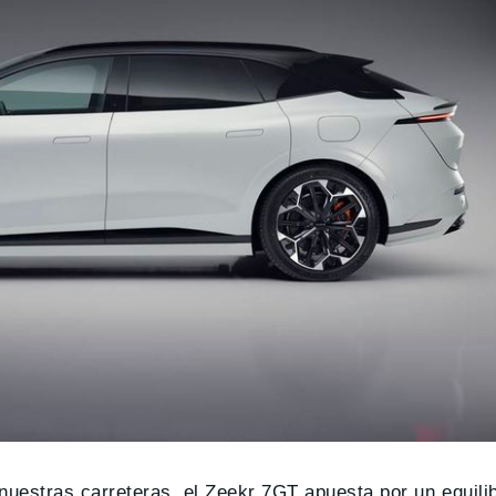
uestras carreteras, el Zeekr 7GT apuesta por un equili