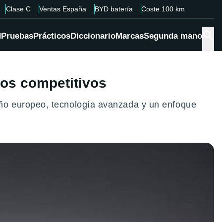
Clase C
Ventas España
BYD batería
Coste 100 km
d
Pruebas
Prácticos
Diccionario
Marcas
Segunda mano
ios competitivos
ño europeo, tecnología avanzada y un enfoque