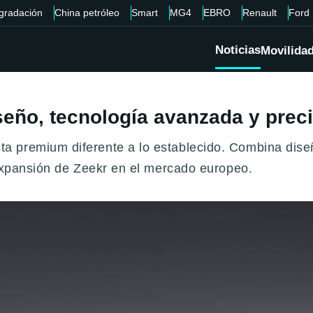
gradación
China petróleo
Smart
MG4
EBRO
Renault
Ford
Noticias
Movilida
seño, tecnología avanzada y prec
a premium diferente a lo establecido. Combina dise
 expansión de Zeekr en el mercado europeo.