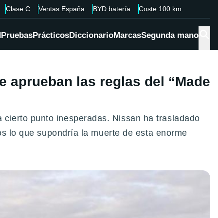
Clase C
Ventas España
BYD batería
Coste 100 km
d
Pruebas
Prácticos
Diccionario
Marcas
Segunda mano
 se aprueban las reglas del “Made
cierto punto inesperadas. Nissan ha trasladado
eos lo que supondría la muerte de esta enorme