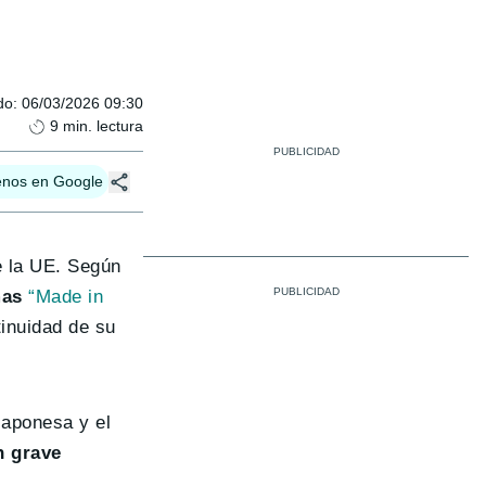
do
:
06/03/2026 09:30
9
min. lectura
enos en Google
de la UE. Según
mas
“Made in
tinuidad de su
japonesa y el
n grave