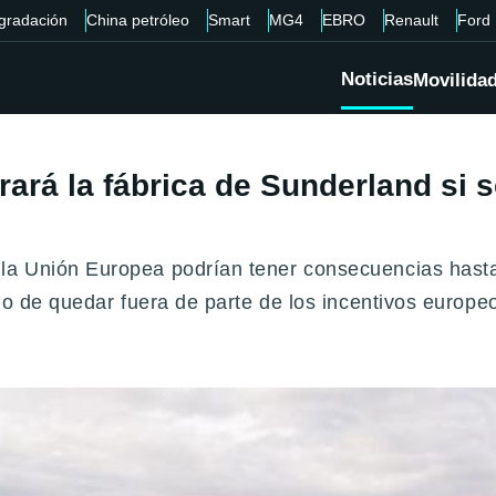
gradación
China petróleo
Smart
MG4
EBRO
Renault
Ford
Noticias
Movilida
rrará la fábrica de Sunderland si
a Unión Europea podrían tener consecuencias hasta 
sgo de quedar fuera de parte de los incentivos europ