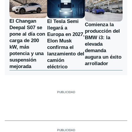
El Changan
El Tesla Semi
Comienza la
Deepal S07 se
llegará a
producción del
pone al día con
Europa en 2027,
BMW i3: la
carga de 200
Elon Musk
elevada
kW, más
confirma el
demanda
potencia y una
lanzamiento del
augura un éxito
suspensión
camión
arrollador
mejorada
eléctrico