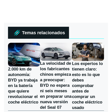
Temas relacionados
La velocidad de
Los expertos lo
los fabricantes
2.000 km de
tienen claro:
chinos empieza
autonomía:
esto es lo que
a preocupar:
BYD ya trabaja
debes
BYD no espera
en la batería
comprobar
ni seis meses
que quiere
antes de
en preparar una
revolucionar el
comprar un
nueva versión
coche eléctrico
coche eléctrico
del Seal 07
usado