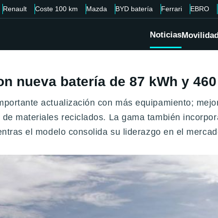
Renault
Coste 100 km
Mazda
BYD batería
Ferrari
EBRO
Noticias
Movilida
on nueva batería de 87 kWh y 46
importante actualización con más equipamiento; mejo
o de materiales reciclados. La gama también incorpo
mientras el modelo consolida su liderazgo en el merc