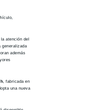
hículo,
la atención del
a generalizada
rporan además
ayores
Wh
, fabricada en
dopta una nueva
á disponible