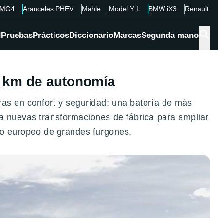
MG4
Aranceles PHEV
Mahle
Model Y L
BMW iX3
Renault 4
d
Pruebas
Prácticos
Diccionario
Marcas
Segunda mano
0 km de autonomía
ras en confort y seguridad; una batería de más
ra nuevas transformaciones de fábrica para ampliar
ado europeo de grandes furgones.