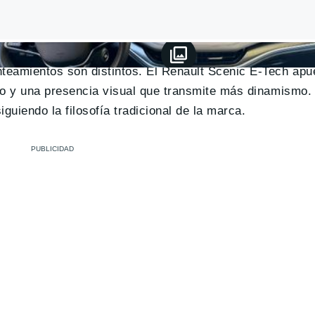
teamientos son distintos. El Renault Scenic E-Tech apu
do y una presencia visual que transmite más dinamismo. 
guiendo la filosofía tradicional de la marca.