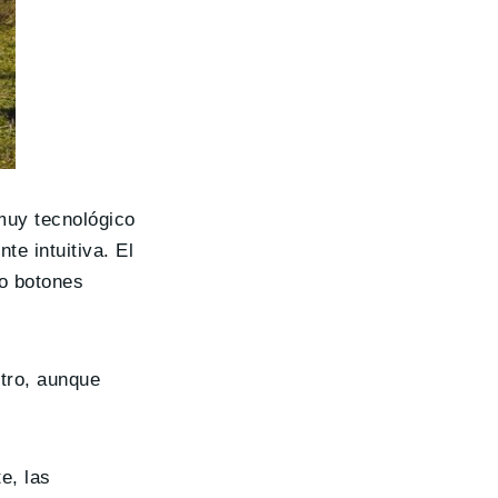
muy tecnológico
e intuitiva. El
do botones
tro, aunque
e, las