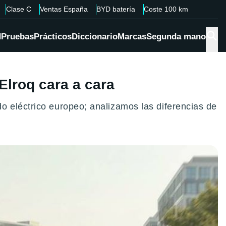
Clase C
Ventas España
BYD batería
Coste 100 km
d
Pruebas
Prácticos
Diccionario
Marcas
Segunda mano
Elroq cara a cara
o eléctrico europeo; analizamos las diferencias de