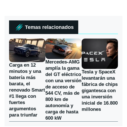
Temas relacionados
Mercedes-AMG
Carga en 12
amplía la gama
minutos y una
Tesla y SpaceX
del GT eléctrico
batería más
levantarán una
con una versión
barata, el
fábrica de chips
de acceso de
renovado Smart
gigantesca con
544 CV, más de
#1 llega con
una inversión
800 km de
fuertes
inicial de 16.800
autonomía y
argumentos
millones
carga de hasta
para triunfar
600 kW