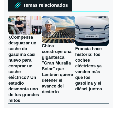
Temas relacionados
¿Compensa
desguazar un
China
coche de
Francia hace
construye una
gasolina casi
historia: los
gigantesca
nuevo para
coches
"Gran Muralla
comprar un
eléctricos ya
Solar" que
coche
venden más
también quiere
eléctrico? Un
que los
detener el
estudio
gasolina y el
avance del
desmonta uno
diésel juntos
desierto
de los grandes
mitos