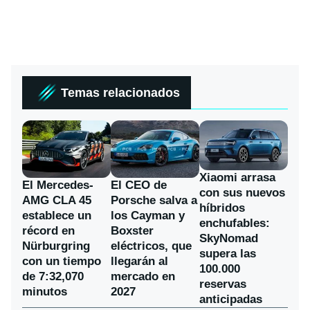
Temas relacionados
Xiaomi arrasa
El Mercedes-
El CEO de
con sus nuevos
AMG CLA 45
Porsche salva a
híbridos
establece un
los Cayman y
enchufables:
récord en
Boxster
SkyNomad
Nürburgring
eléctricos, que
supera las
con un tiempo
llegarán al
100.000
de 7:32,070
mercado en
reservas
minutos
2027
anticipadas