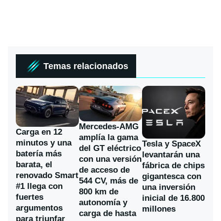
Temas relacionados
Mercedes-AMG
Carga en 12
amplía la gama
minutos y una
Tesla y SpaceX
del GT eléctrico
batería más
levantarán una
con una versión
barata, el
fábrica de chips
de acceso de
renovado Smart
gigantesca con
544 CV, más de
#1 llega con
una inversión
800 km de
fuertes
inicial de 16.800
autonomía y
argumentos
millones
carga de hasta
para triunfar