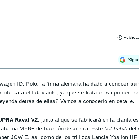
Publica
Sígu
wagen ID. Polo, la firma alemana ha dado a conocer
su 
hito para el fabricante, ya que se trata de su primer co
a leyenda detrás de ellas? Vamos a conocerlo en detalle.
UPRA Raval VZ
, junto al que se fabricará en la planta e
ataforma MEB+ de tracción delantera. Este
hot hatch
del 
oper JCW E, así como de los trillizos Lancia Ypsilon HF