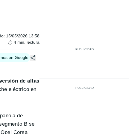
do
:
15/05/2026 13:58
4
min. lectura
enos en Google
versión de altas
che eléctrico en
spañola de
segmento B se
, Opel Corsa