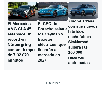
Xiaomi arrasa
El Mercedes-
El CEO de
con sus nuevos
AMG CLA 45
Porsche salva a
híbridos
establece un
los Cayman y
enchufables:
récord en
Boxster
SkyNomad
Nürburgring
eléctricos, que
supera las
con un tiempo
llegarán al
100.000
de 7:32,070
mercado en
reservas
minutos
2027
anticipadas