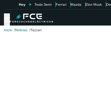
Hoy
Tesla Semi
Ferrari
Mazda
Elon Musk
De
Inicio
Noticias
Tazzari