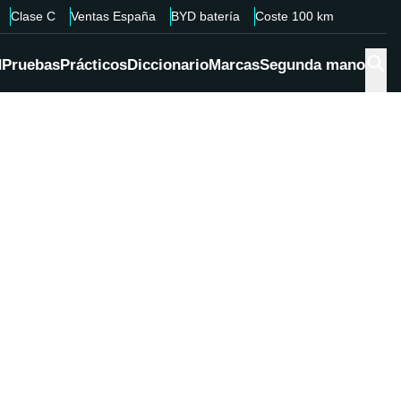
Clase C
Ventas España
BYD batería
Coste 100 km
d
Pruebas
Prácticos
Diccionario
Marcas
Segunda mano