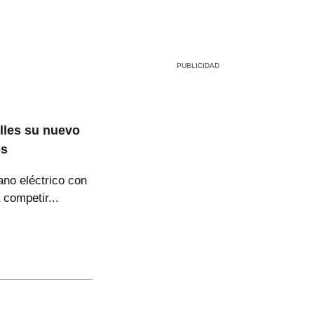
lles su nuevo
os
ano eléctrico con
 competir...