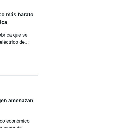
co más barato
ica
ábrica que se
léctrico de...
agen amenazan
ico económico