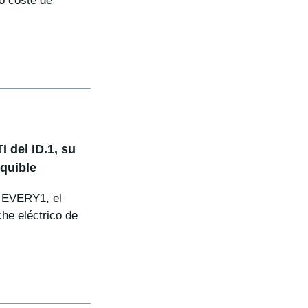
o coste de
 del ID.1, su
quible
. EVERY1, el
che eléctrico de