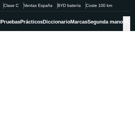
Clase C
Ventas España
BYD batería
Coste 100 km
d
Pruebas
Prácticos
Diccionario
Marcas
Segunda mano