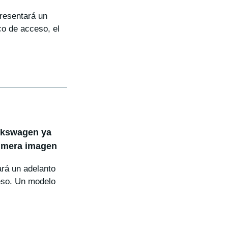
resentará un
co de acceso, el
olkswagen ya
rimera imagen
rá un adelanto
eso. Un modelo