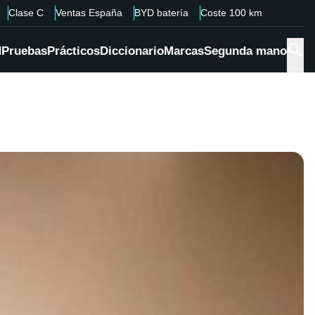
Clase C
Ventas España
BYD batería
Coste 100 km
d
Pruebas
Prácticos
Diccionario
Marcas
Segunda mano