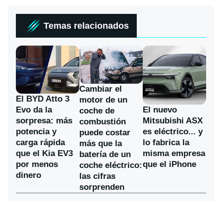
Temas relacionados
Cambiar el
El BYD Atto 3
motor de un
Evo da la
El nuevo
coche de
sorpresa: más
Mitsubishi ASX
combustión
potencia y
es eléctrico... y
puede costar
carga rápida
lo fabrica la
más que la
que el Kia EV3
misma empresa
batería de un
por menos
que el iPhone
coche eléctrico:
dinero
las cifras
sorprenden