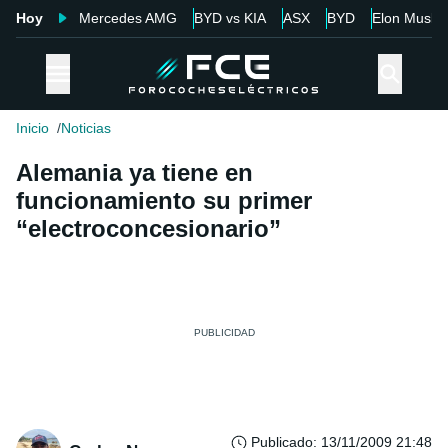
Hoy
Mercedes AMG
BYD vs KIA
ASX
BYD
Elon Musk
Inicio
Noticias
Alemania ya tiene en
funcionamiento su primer
“electroconcesionario”
Publicado
:
13/11/2009 21:48