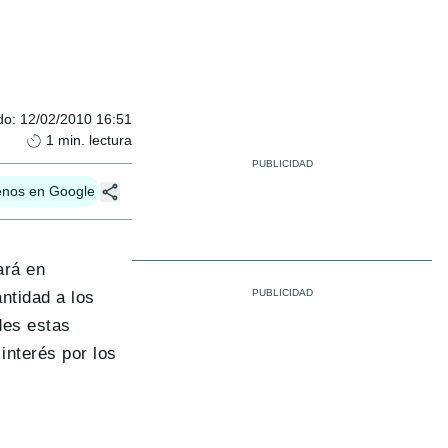
do
:
12/02/2010 16:51
1
min. lectura
enos en Google
ará en
tidad a los
des estas
nterés por los