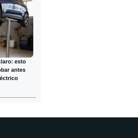
laro: esto
obar antes
éctrico