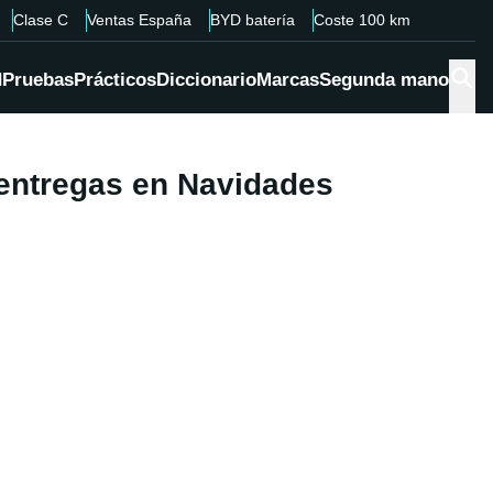
Clase C
Ventas España
BYD batería
Coste 100 km
d
Pruebas
Prácticos
Diccionario
Marcas
Segunda mano
 entregas en Navidades