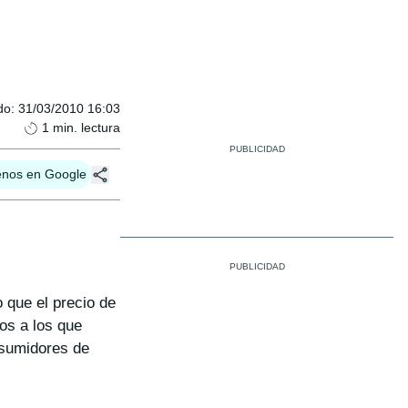
do
:
31/03/2010 16:03
1
min. lectura
enos en Google
 que el precio de
ros a los que
nsumidores de