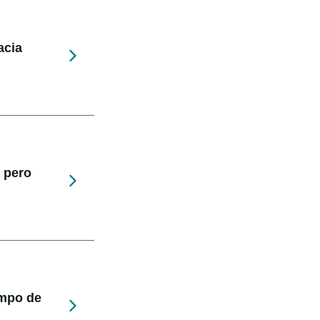
acia
 pero
empo de