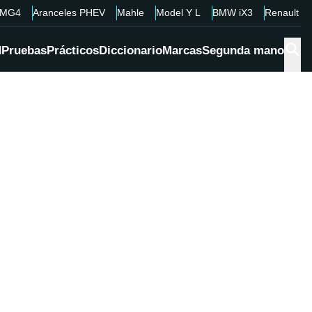
MG4
Aranceles PHEV
Mahle
Model Y L
BMW iX3
Renault 4
d
Pruebas
Prácticos
Diccionario
Marcas
Segunda mano