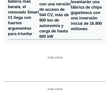
batería más
levantarán una
con una versión
barata, el
fábrica de chips
de acceso de
renovado Smart
gigantesca con
544 CV, más de
#1 llega con
una inversión
800 km de
fuertes
inicial de 16.800
autonomía y
argumentos
millones
carga de hasta
para triunfar
600 kW