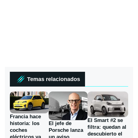
Temas relacionados
Francia hace
El Smart #2 se
historia: los
El jefe de
filtra: quedan al
coches
Porsche lanza
descubierto el
eléctricos ya
un aviso