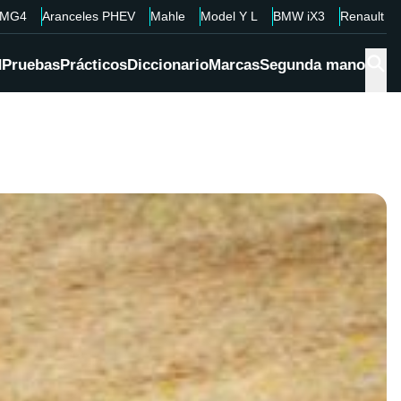
MG4
Aranceles PHEV
Mahle
Model Y L
BMW iX3
Renault 4
d
Pruebas
Prácticos
Diccionario
Marcas
Segunda mano