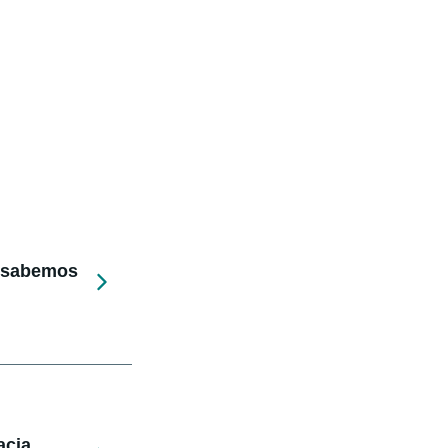
e sabemos
acia